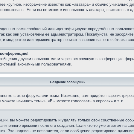
лее крупное, изображение известно как «аватара» и обычно уникально д
ь использованы. Если вы не можете использовать аватары, свяжитесь с
озданных вами сообщений или идентифицируют определённых пользовате
так как они установлены её администратором. Пожалуйста, не засоряйт
, и модератор или администратор понизят значение вашего счётчика со
а конференцию!
сообщения другим пользователям через встроенную в конференцию форм
 системой анонимными пользователями.
Создание сообщений
кнопке в окне форума или темы. Возможно, вам придётся зарегистриров
можете начинать темы», «Вы можете голосовать в опросах» и т. п.
ции, вы можете редактировать и удалять только свои собственные сооб
аниченного времени после его создания. Если кто-то уже ответил на со
 них. Эта надпись не появляется, если сообщение редактировал админис