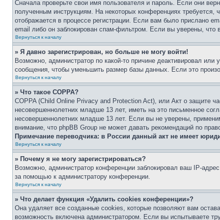
Сначала проверьте свои имя пользователя и пароль. Если они верн
полученным инструкциям. На некоторых конференциях требуется, 
отображается в процессе регистрации. Если вам было прислано em
email либо он заблокирован спам-фильтром. Если вы уверены, что 
Вернуться к началу
» Я давно зарегистрирован, но больше не могу войти!
Возможно, администратор по какой-то причине деактивировал или 
сообщения, чтобы уменьшить размер базы данных. Если это произош
Вернуться к началу
» Что такое COPPA?
COPPA (Child Online Privacy and Protection Act), или Акт о защите
несовершеннолетних младше 13 лет, иметь на это письменное согл
несовершеннолетних младше 13 лет. Если вы не уверены, применим
внимание, что phpBB Group не может давать рекомендаций по прав
Примечание переводчика: в России данный акт не имеет юрид
Вернуться к началу
» Почему я не могу зарегистрироваться?
Возможно, администратор конференции заблокировал ваш IP-адрес 
за помощью к администратору конференции.
Вернуться к началу
» Что делает функция «Удалить cookies конференции»?
Она удаляет все созданные cookies, которые позволяют вам остав
возможность включена администратором. Если вы испытываете тру