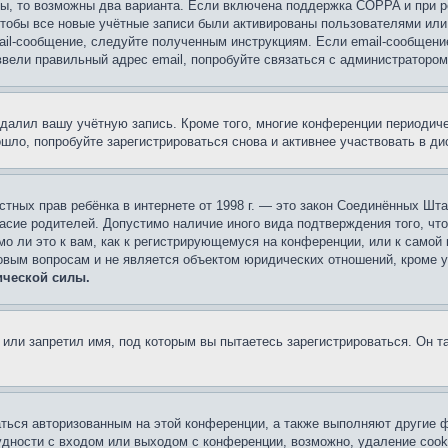
ы, то возможны два варианта. Если включена поддержка COPPA и при ре
чтобы все новые учётные записи были активированы пользователями или
ail-сообщение, следуйте полученным инструкциям. Если email-сообщение
ввели правильный адрес email, попробуйте связаться с администратором
удалил вашу учётную запись. Кроме того, многие конференции периоди
ло, попробуйте зарегистрироваться снова и активнее участвовать в ди
 частных прав ребёнка в интернете от 1998 г. — это закон Соединённых 
асие родителей. Допустимо наличие иного вида подтверждения того, чт
о ли это к вам, как к регистрирующемуся на конференции, или к самой
овым вопросам и не является объектом юридических отношений, кроме 
ической силы.
или запретил имя, под которым вы пытаетесь зарегистрироваться. Он т
аться авторизованным на этой конференции, а также выполняют другие ф
дности с входом или выходом с конференции, возможно, удаление cook