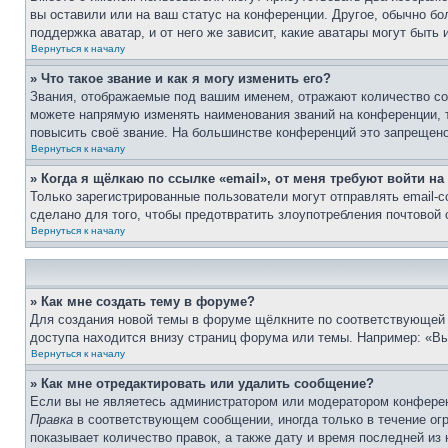
вы оставили или на ваш статус на конференции. Другое, обычно бо
поддержка аватар, и от него же зависит, какие аватары могут быт
Вернуться к началу
» Что такое звание и как я могу изменить его?
Звания, отображаемые под вашим именем, отражают количество с
можете напрямую изменять наименования званий на конференции, 
повысить своё звание. На большинстве конференций это запрещено
Вернуться к началу
» Когда я щёлкаю по ссылке «email», от меня требуют войти н
Только зарегистрированные пользователи могут отправлять email-
сделано для того, чтобы предотвратить злоупотребления почтовой
Вернуться к началу
» Как мне создать тему в форуме?
Для создания новой темы в форуме щёлкните по соответствующей 
доступа находится внизу страниц форума или темы. Например: «Вы 
Вернуться к началу
» Как мне отредактировать или удалить сообщение?
Если вы не являетесь администратором или модератором конферен
Правка
в соответствующем сообщении, иногда только в течение огр
показывает количество правок, а также дату и время последней из