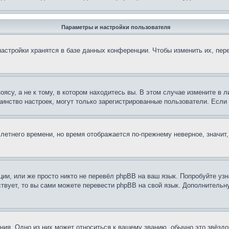
Параметры и настройки пользователя
астройки хранятся в базе данных конференции. Чтобы изменить их, пер
су, а не к тому, в котором находитесь вы. В этом случае измените в ли
льшинство настроек, могут только зарегистрированные пользователи. Есл
 летнего времени, но время отображается по-прежнему неверное, значит
ии, или же просто никто не перевёл phpBB на ваш язык. Попробуйте узн
ествует, то вы сами можете перевести phpBB на свой язык. Дополнител
ия. Одно из них может относиться к вашему званию, обычно это звёздо