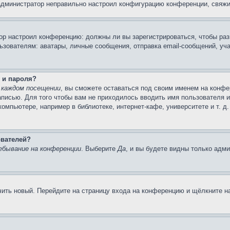
 администратор неправильно настроил конфигурацию конференции, свяжи
атор настроил конференцию: должны ли вы зарегистрироваться, чтобы ра
вателям: аватары, личные сообщения, отправка email-сообщений, участи
 и пароля?
 каждом посещении
, вы сможете оставаться под своим именем на конфе
записью. Для того чтобы вам не приходилось вводить имя пользователя 
мпьютере, например в библиотеке, интернет-кафе, университете и т. д
ователей?
ебывание на конференции
. Выберите
Да
, и вы будете видны только адм
учить новый. Перейдите на страницу входа на конференцию и щёлкните 