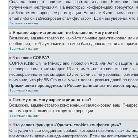
Сначала проверьте свои имя пользователя и пароль. Если они верн
полученным инструкциям. На некоторых конференциях требуется, 
отображается в процессе регистрации. Если вам было прислано em
email либо он заблокирован спам-фильтром. Если вы уверены, что 
Вернуться к началу
» Я давно зарегистрирован, но больше не могу войти!
Возможно, администратор по какой-то причине деактивировал или 
сообщения, чтобы уменьшить размер базы данных. Если это произош
Вернуться к началу
» Что такое COPPA?
COPPA (Child Online Privacy and Protection Act), или Акт о защите
несовершеннолетних младше 13 лет, иметь на это письменное согл
несовершеннолетних младше 13 лет. Если вы не уверены, применим
внимание, что phpBB Group не может давать рекомендаций по прав
Примечание переводчика: в России данный акт не имеет юрид
Вернуться к началу
» Почему я не могу зарегистрироваться?
Возможно, администратор конференции заблокировал ваш IP-адрес 
за помощью к администратору конференции.
Вернуться к началу
» Что делает функция «Удалить cookies конференции»?
Она удаляет все созданные cookies, которые позволяют вам остав
возможность включена администратором. Если вы испытываете тру