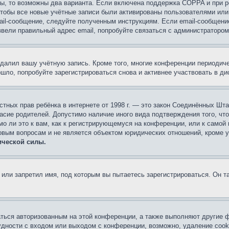
ы, то возможны два варианта. Если включена поддержка COPPA и при ре
чтобы все новые учётные записи были активированы пользователями или
ail-сообщение, следуйте полученным инструкциям. Если email-сообщение
ввели правильный адрес email, попробуйте связаться с администратором
удалил вашу учётную запись. Кроме того, многие конференции периоди
ло, попробуйте зарегистрироваться снова и активнее участвовать в ди
 частных прав ребёнка в интернете от 1998 г. — это закон Соединённых 
асие родителей. Допустимо наличие иного вида подтверждения того, чт
о ли это к вам, как к регистрирующемуся на конференции, или к самой
овым вопросам и не является объектом юридических отношений, кроме 
ической силы.
или запретил имя, под которым вы пытаетесь зарегистрироваться. Он т
аться авторизованным на этой конференции, а также выполняют другие ф
дности с входом или выходом с конференции, возможно, удаление cook