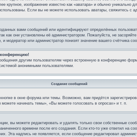
лее крупное, изображение известно как «аватара» и обычно уникально д
ь использованы. Если вы не можете использовать аватары, свяжитесь с
озданных вами сообщений или идентифицируют определённых пользовате
так как они установлены её администратором. Пожалуйста, не засоряйт
, и модератор или администратор понизят значение вашего счётчика со
а конференцию!
сообщения другим пользователям через встроенную в конференцию форм
 системой анонимными пользователями.
Создание сообщений
кнопке в окне форума или темы. Возможно, вам придётся зарегистриров
можете начинать темы», «Вы можете голосовать в опросах» и т. п.
ции, вы можете редактировать и удалять только свои собственные сооб
аниченного времени после его создания. Если кто-то уже ответил на со
 них. Эта надпись не появляется, если сообщение редактировал админис