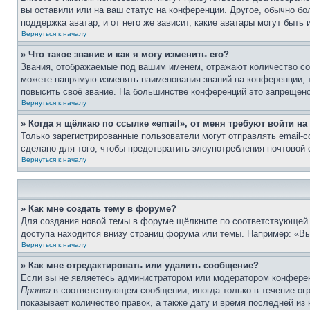
вы оставили или на ваш статус на конференции. Другое, обычно бо
поддержка аватар, и от него же зависит, какие аватары могут быт
Вернуться к началу
» Что такое звание и как я могу изменить его?
Звания, отображаемые под вашим именем, отражают количество с
можете напрямую изменять наименования званий на конференции, 
повысить своё звание. На большинстве конференций это запрещено
Вернуться к началу
» Когда я щёлкаю по ссылке «email», от меня требуют войти н
Только зарегистрированные пользователи могут отправлять email-
сделано для того, чтобы предотвратить злоупотребления почтовой
Вернуться к началу
» Как мне создать тему в форуме?
Для создания новой темы в форуме щёлкните по соответствующей 
доступа находится внизу страниц форума или темы. Например: «Вы 
Вернуться к началу
» Как мне отредактировать или удалить сообщение?
Если вы не являетесь администратором или модератором конферен
Правка
в соответствующем сообщении, иногда только в течение огр
показывает количество правок, а также дату и время последней из