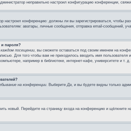
 администратор неправильно настроил конфигурацию конференции, свяжи
атор настроил конференцию: должны ли вы зарегистрироваться, чтобы ра
вателям: аватары, личные сообщения, отправка email-сообщений, участи
 и пароля?
 каждом посещении
, вы сможете оставаться под своим именем на конфе
записью. Для того чтобы вам не приходилось вводить имя пользователя 
мпьютере, например в библиотеке, интернет-кафе, университете и т. д
ователей?
ебывание на конференции
. Выберите
Да
, и вы будете видны только адм
учить новый. Перейдите на страницу входа на конференцию и щёлкните 