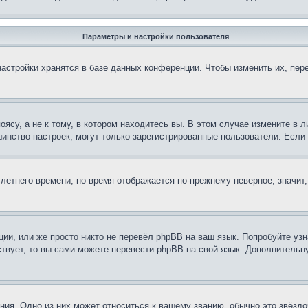
Параметры и настройки пользователя
астройки хранятся в базе данных конференции. Чтобы изменить их, пер
су, а не к тому, в котором находитесь вы. В этом случае измените в ли
льшинство настроек, могут только зарегистрированные пользователи. Есл
 летнего времени, но время отображается по-прежнему неверное, значит
ии, или же просто никто не перевёл phpBB на ваш язык. Попробуйте узн
ествует, то вы сами можете перевести phpBB на свой язык. Дополнител
ия. Одно из них может относиться к вашему званию, обычно это звёздо